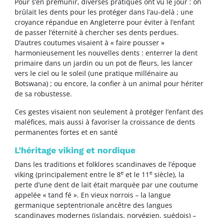
Pour s’en prémunir, diverses pratiques ont vu le jour : on
brûlait les dents pour les protéger dans l’au-delà ; une
croyance répandue en Angleterre pour éviter à l’enfant
de passer l’éternité à chercher ses dents perdues.
D’autres coutumes visaient à « faire pousser »
harmonieusement les nouvelles dents : enterrer la dent
primaire dans un jardin ou un pot de fleurs, les lancer
vers le ciel ou le soleil (une pratique millénaire au
Botswana) ; ou encore, la confier à un animal pour hériter
de sa robustesse.
Ces gestes visaient non seulement à protéger l’enfant des
maléfices, mais aussi à favoriser la croissance de dents
permanentes fortes et en santé
L’héritage viking et nordique
Dans les traditions et folklores scandinaves de l’époque
e
e
viking (principalement entre le 8
et le 11
siècle), la
perte d’une dent de lait était marquée par une coutume
appelée « tand fé ». En vieux norrois – la langue
germanique septentrionale ancêtre des langues
scandinaves modernes (islandais, norvégien, suédois) –