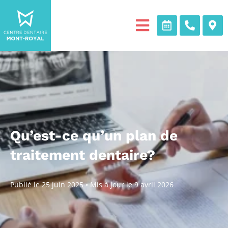
Qu’est-ce qu’un plan de
traitement dentaire?
Publié le
25 juin 2025
•
Mis à jour le
9 avril 2026