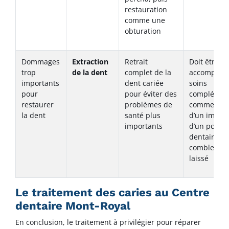
restauration
comme une
obturation
Dommages
Extraction
Retrait
Doit être
trop
de la dent
complet de la
accompagn
importants
dent cariée
soins
pour
pour éviter des
complémen
restaurer
problèmes de
comme la p
la dent
santé plus
d’un implan
importants
d’un pont
dentaire af
combler l’e
laissé
Le traitement des caries au Centre
dentaire Mont-Royal
En conclusion, le traitement à privilégier pour réparer