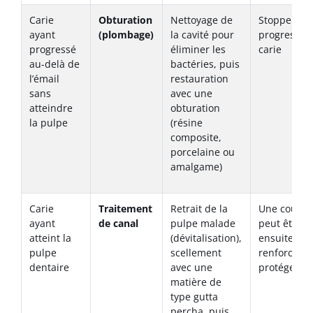
Carie
Obturation
Nettoyage de
Stoppe la
ayant
(plombage)
la cavité pour
progression
progressé
éliminer les
carie
au-delà de
bactéries, puis
l’émail
restauration
sans
avec une
atteindre
obturation
la pulpe
(résine
composite,
porcelaine ou
amalgame)
Carie
Traitement
Retrait de la
Une couro
ayant
de canal
pulpe malade
peut être p
atteint la
(dévitalisation),
ensuite po
pulpe
scellement
renforcer e
dentaire
avec une
protéger la
matière de
type gutta
percha, puis