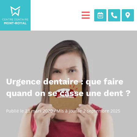
Urgence dentaire : que faire
quand on se casse une dent ?
Publié le
23 mars 2020
•
Mis à jour le
2 septembre 2025